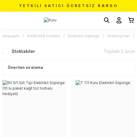
YETKİLİ SATICI ÜCRETSİZ KARGO
Anasayfa
KARCHER Ürünleri
Elektrikli Süpürge
Profesyonel
Stoktakiler
Toplam 2 ürün