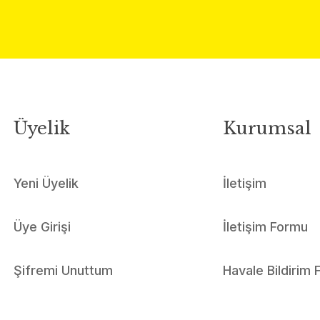
Üyelik
Kurumsal
Yeni Üyelik
İletişim
Üye Girişi
İletişim Formu
Şifremi Unuttum
Havale Bildirim