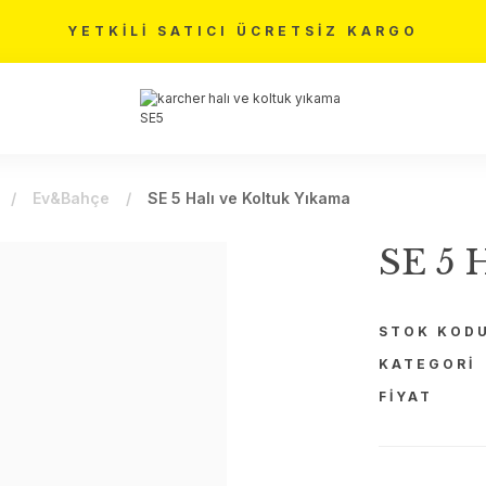
YETKİLİ SATICI ÜCRETSİZ KARGO
Ev&Bahçe
SE 5 Halı ve Koltuk Yıkama
SE 5 
STOK KOD
KATEGORI
FIYAT