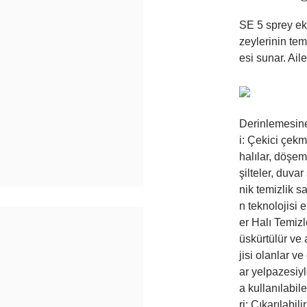
SE 5 sprey eks
zeylerinin temi
esi sunar. Aile
Derinlemesine 
i: Çekici çekm
halılar, döşem
şilteler, duvar
nik temizlik s
n teknolojisi 
er Halı Temizl
üskürtülür ve 
jisi olanlar v
ar yelpazesiyl
a kullanılabil
ri: Çıkarılabil