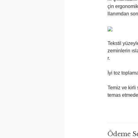
çin ergonomik
llanımdan sonr
Tekstil yüzeyl
zeminlerin ıs
r.
İyi toz toplam
Temiz ve kirli 
temas etmeden
Ödeme Se