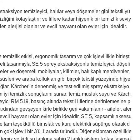
traksiyon temizleyici, halılar veya döşemeler gibi tekstil yü
zliğini kolaylaştırır ve liflere kadar hijyenik bir temizlik seviy
ler, alerjisi olanlar ve evcil hayvanı olan evler için idealdir.
temizlik etkisi, ergonomik tasarım ve çok işlevlilikle birleşt
eli tasarımıyla SE 5 sprey ekstraksiyonlu temizleyici, döşeli
eler ve döşemeli mobilyalar, kilimler, halı kaplı merdivenler,
 süsleri ve araba koltukları gibi birçok tekstil yüzeyinde hijye
ağlar. Kärcher'in denenmiş ve test edilmiş sprey ekstraksiyo
en iyi temizlik sonuçlarını sunar: temiz musluk suyu ve Kärch
eyici RM 519, basınç altında tekstil liflerine derinlemesine p
ardından gevşeyen kirle birlikte geri vakumlanır - aileler, aler
e evcil hayvanı olan evler için idealdir. SE 5, kapsamlı aksesu
e tam teşekküllü bir ıslak ve kuru elektrikli süpürge olarak d
en çok işlevli bir 3'ü 1 arada üründür. Diğer ekipman özellikle
ir temiz ve kirli su tankına sahip 2 tanklı sistem, kolay taşıma i