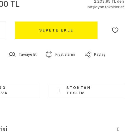
2.203,95 TL den
00 TL
başlayan taksitlerle!
SEPETE EKLE
Tavsiye Et
Fiyat alarmı
Paylaş
GO
STOKTAN
AVA
TESLIM
isi