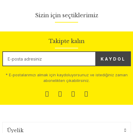
Sizin için seçtiklerimiz
KB 5 Şarjlı Dikey Süpürge
5.490,00 TL
Yeni
Takipte kalın
WV 1 Plus Vakumlu Cam Temizleme
KAYDOL
3.699,00 TL
* E-postalarımızı almak için kaydoluyorsunuz ve istediğiniz zaman
abonelikten çıkabilirsiniz.
KB 5 Şarjlı Dikey Süpürge
5.490,00 TL
FCV 4 Islak Kuru Dikey Süpürge
Üyelik
28.499,00 TL