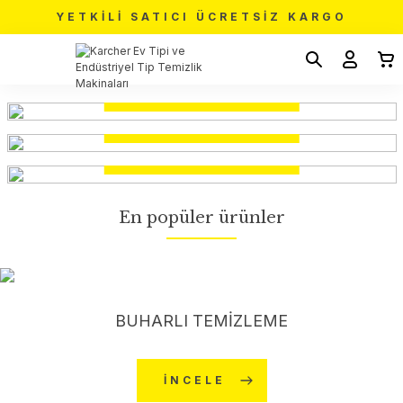
YETKİLİ SATICI ÜCRETSİZ KARGO
ZEMİN
TEMİZLEME
BASINÇLI
HALI VE
YIKAMA
KOLTUK
YIKAMA
En popüler ürünler
BUHARLI TEMİZLEME
İNCELE